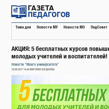
Перейти
к
содержимому
Тема дня
Новости МУ
Новости МО
ПедСовет
АКЦИЯ: 5 бесплатных курсов повыш
молодых учителей и воспитателей!
Новости "Моего университета"
ОПУБЛИКОВАНО
18.08.2017 14:44
ВИКТОРИЯ БОГДАНОВА