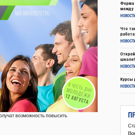
Форма 
между 
НОВОСТ
Что та
работа
НОВОСТИ
Открой
школе!
НОВОСТИ
Курсы 
НОВОСТИ
П
олучат возможность повысить
Ст
Во