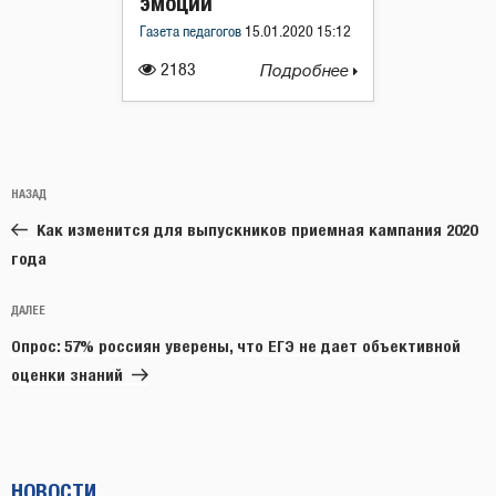
эмоции
Газета педагогов
15.01.2020 15:12
2183
Подробнее
Навигация
Предыдущая
НАЗАД
по
запись:
записям
Как изменится для выпускников приемная кампания 2020
года
Следующая
ДАЛЕЕ
запись
Опрос: 57% россиян уверены, что ЕГЭ не дает объективной
оценки знаний
НОВОСТИ