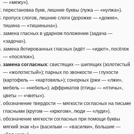
— «межу»).
перестановка букв, лишние буквы (лужа — «нулжа»).
пропуск слогов, лишние слоги (дорожке — «дожке»,
тишина — «тишинына»).
замена гласных в ударном положении (задача —
«задоча»).
замена йотированных гласных (идёт — «идют», посёлок
— «посялок»).
замена согласных
: свистящих — шипящих (золотистый
— «жолотистый»); парных по звонкости — глухости
(картофель — «картовель»); сонорных (ржи — «лжи»,
мебель — «небель»); аффрикатов (птицы — «птичы»,
цветы — «чветы»).
обозначение твердости — мягкости согласных на письме
гласными (кругом — «крюгом», люди — «луди»).
обозначение мягкости согласных при помощи буквы
мягкий знак «Ь» (васильки — «василки», большие —