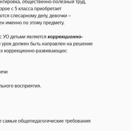
нтировка, общественно-полезный труд,
орое с 5 класса приобретает
тся слесарному делу, девочки –
ен именно по этому предмету.
с УО детьми является
коррекционно-
й урок должен быть направлен на решение
ных коррекционно-развивающих:
речи
льного восприятия.
же самые общепедагогические требования