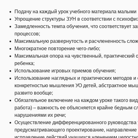
Подачу на каждый урок учебного материала малыми
Упрощение структуры ЗУН в соответствии с психофи
Замедленность темпа обучения, что соответствует з
процессов;
Максимальную развернутость и расчлененность слож
Многократное повторение чего-либо;
Максимальная опора на чувственный, практический 
ребенка;
Использование игровых приемов обучения;
Использование наглядных и практических методов и 
конкретностью мышления УО детей, абстрактное мышл
развито вообще;
Обязательное включение на каждом уроке такого вид
работа) – важность ее объясняется крайне бедным 
нарушениями их речи;
Осуществление дифференцированного руководства у
предусматривающего проектирование, направление и
исправление действий учащихся членением целостно