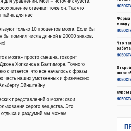
 для уравнений. Мозг – источник чувств,
НОВОСТ
сохранение отвечает тоже он. Так что
 тайна для нас.
Форма 
между 
льзуют только 10 процентов мозга. Если бы
НОВОСТ
н бы помнил числа длиной в 20000 знаков,
Что та
их!
работа
НОВОСТИ
тов мозга» просто смешна, говорит
Джона Хопкинса в Балтиморе. Точного
Открой
ко считается, что все началось с фразы
школе!
ю часть наших умственных и физических
НОВОСТИ
 Альберту Эйнштейну.
Курсы 
еских представлений о мозге: свои
НОВОСТИ
ользования серого вещества. Это
ы отдыха и раздумий мы можем
П