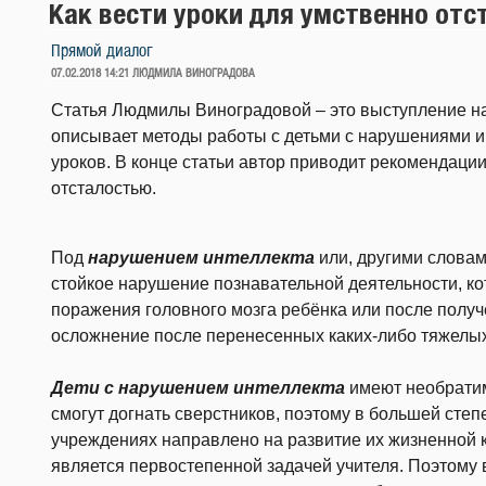
Как вести уроки для умственно отс
Прямой диалог
ОПУБЛИКОВАНО
07.02.2018 14:21
ЛЮДМИЛА ВИНОГРАДОВА
Статья Людмилы Виноградовой – это выступление на 
описывает методы работы с детьми с нарушениями ин
уроков. В конце статьи автор приводит рекомендации
отсталостью.
Под
нарушением интеллекта
или, другими словам
стойкое нарушение познавательной деятельности, ко
поражения головного мозга ребёнка или после получ
осложнение после перенесенных каких-либо тяжелы
Дети с нарушением интеллекта
имеют необратим
смогут догнать сверстников, поэтому в большей сте
учреждениях направлено на развитие их жизненной 
является первостепенной задачей учителя. Поэтому 