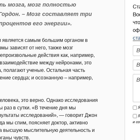
ть мозга, мозг полностью
Ст
Гордон. – Мозг составляет три
Во
чт
процентов его энергии».
оф
ст
 и является самым большим органом в
мы зависят от него, также мозг
непроизвольные действия как, например,
 взаимодействие между нейронами, это
, полагают ученые. Остальная часть
иение сердца; и осознанную – например,
еловека, это верно. Однако исследования
 раз в сутки. «В течение дня мы
езультаты исследований», — говорит Джон
и с
да мы спим, поясняет доктор, активно
за высшую мыслительную деятельность и
ганы чувств.