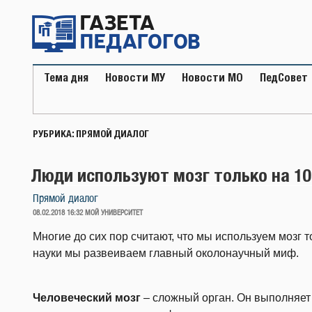
Перейти
к
содержимому
Тема дня
Новости МУ
Новости МО
ПедСовет
РУБРИКА:
ПРЯМОЙ ДИАЛОГ
Люди используют мозг только на 10
Прямой диалог
ОПУБЛИКОВАНО
08.02.2018 16:32
МОЙ УНИВЕРСИТЕТ
Многие до сих пор считают, что мы используем мозг т
науки мы развеиваем главный околонаучный миф.
Человеческий мозг
– сложный орган. Он выполняет