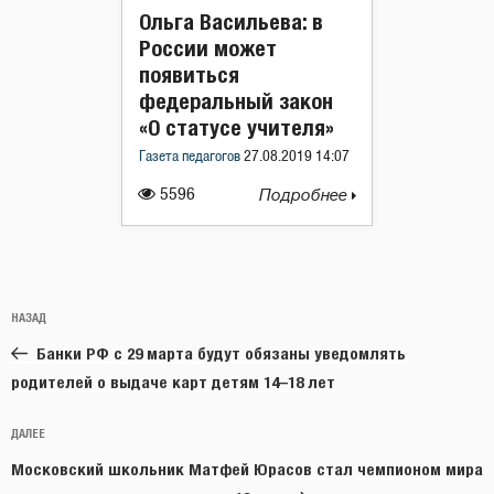
Ольга Васильева: в
России может
появиться
федеральный закон
«О статусе учителя»
Газета педагогов
27.08.2019 14:07
5596
Подробнее
Навигация
Предыдущая
НАЗАД
по
запись:
записям
Банки РФ с 29 марта будут обязаны уведомлять
родителей о выдаче карт детям 14–18 лет
Следующая
ДАЛЕЕ
запись
Московский школьник Матфей Юрасов стал чемпионом мира