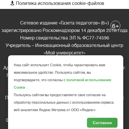

Политика использования cookie-файлов
Сетевое издание «Газета педагогов» (6+)
+
6
зарегистрировано Роскомнадзором 14 декабря 2018 года
Номер свидетельства ЭЛ № ФС77-74596
Учредитель – Инновационный образовательный центр
«Мой университет»
Главный редактор – А.А. Ляшенко
Наш сайт использует Cookie, чтобы гарантировать вам
Адрес редакции: 185035 Россия, Республика Карелия, г.
максимальное удобство. Пользуясь сайтом, вы
Петрозаводск, ул. Фридриха Энгельса д.10, офис 211
подтверждаете, что согласны с
политикой использования
Телефон редакции: +7 (499) 685-10-45
Cookie
.
E-mail: gazeta@edu-family.ru
Пользуясь сайтом вы предоставляете свое согласие на
Перепечатка материалов газеты допускается только c
обработку персональных данных с использованием сервиса
письменного разрешения редакции
веб-аналитики Яндекс Метрика от ООО «Яндекс».
Ссылка на «Газету педагогов» обязательна.
© АНО ДПО "Инновационный образовательный центр
Согласен
повышения квалификации и переподготовки "
Мой