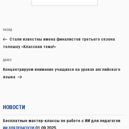
Навигация
Предыдущая
НАЗАД
по
запись:
записям
Стали известны имена финалистов третьего сезона
телешоу «Классная тема!»
Следующая
ДАЛЕЕ
запись
Концентрируем внимание учащихся на уроках английского
языка
НОВОСТИ
Бесплатные мастер-классы по работе с ИИ для педагогов
01.09.2025
ИИ ДЛЯ ПЕДАГОГОВ