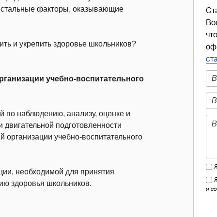
остальные факторы, оказывающие
Ст
Во
чт
нить и укрепить здоровье школьников?
оф
ст
организации учебно-воспитательного
 по наблюдению, анализу, оценке и
 и двигательной подготовленности
ий организации учебно-воспитательного
ции, необходимой для принятия
ию здоровья школьников.
и с