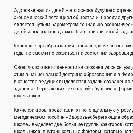
Здоровье наших детей – это основа будущего страны
экономический потенциал общества и, наряду с дру
является чутким барометром социально-экономическо
детей и подростков должна быть приоритетной задаче
Коренные преобразования, происшедшие во многих 
годы не смогли не сказаться на состоянии здоровья д
Свою долю ответственности за сложившуюся ситуацию
этим в национальной доктрине образования и в Фед
в качестве ведущих выделяются задачи сохранения з
здоровьесберегающих технологий обучения и форми
школьников.
Какие факторы представляют потенциальную угрозу 
методическом пособии «Здоровьесберегающие образ
школе» выделяет две большие группы факторов, кото
школьников: внутришкольные факторы, которые неп