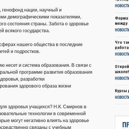
НОВОСТ
, генофонд нации, научный и
гими демографическими показателями,
Форма 
между 
го состояния страны. Забота о здоровье
й всякого государства.
НОВОСТ
Что та
сферах нашего общества в последние
работа
етей и подростков.
НОВОСТИ
 несет и система образования. В связи с
Открой
школе!
еральной программе развития образования
доровья, разработки
НОВОСТИ
рования здорового образа жизни
Курсы 
НОВОСТИ
для здоровья учащихся? Н.К. Смирнов в
овательные технологии в современной
рые могут негативно влиять на здоровье
П
осредственно связаны с учебным