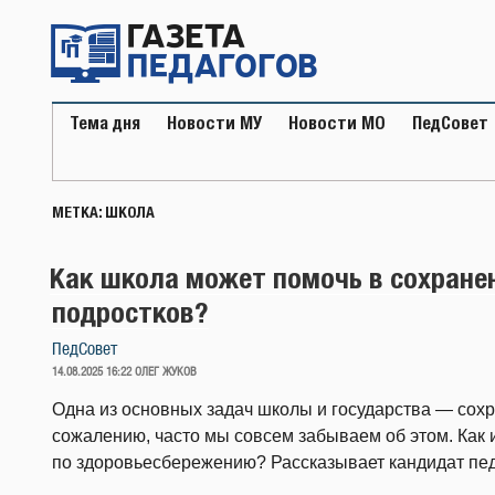
Перейти
к
содержимому
Тема дня
Новости МУ
Новости МО
ПедСовет
МЕТКА:
ШКОЛА
Как школа может помочь в сохранен
подростков?
ПедСовет
ОПУБЛИКОВАНО
14.08.2025 16:22
ОЛЕГ ЖУКОВ
Одна из основных задач школы и государства — сохра
сожалению, часто мы совсем забываем об этом. Как 
по здоровьесбережению? Рассказывает кандидат пед