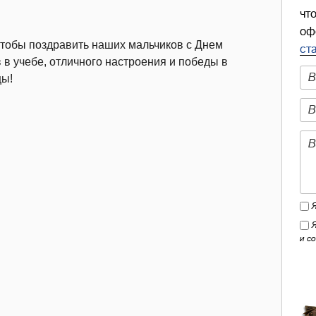
чт
оф
 чтобы поздравить наших мальчиков с Днем
ст
 в учебе, отличного настроения и победы в
цы!
и с