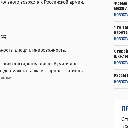
кольного возраста к Российской армии.
Форма 
между 
НОВОСТ
Что та
работа
ск;
НОВОСТИ
ность, дисциплинированность.
Открой
школе!
и, шифровки, ключ, листы бумаги для
НОВОСТИ
, два макета танка из коробок, таблицы
Курсы 
знаки.
НОВОСТИ
П
Ст
Во