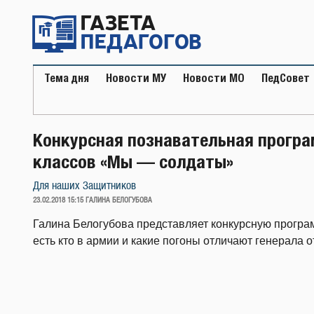
Перейти
к
содержимому
Тема дня
Новости МУ
Новости МО
ПедСовет
Конкурсная познавательная програ
классов «Мы — солдаты»
Для наших Защитников
ОПУБЛИКОВАНО
23.02.2018 15:15
ГАЛИНА БЕЛОГУБОВА
Галина Белогубова представляет конкурсную програм
есть кто в армии и какие погоны отличают генерала о