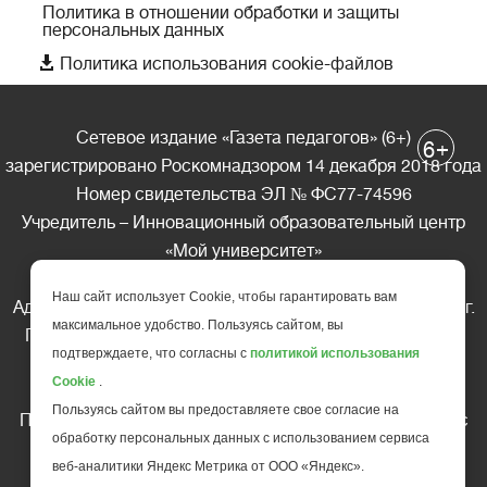
Политика в отношении обработки и защиты
персональных данных

Политика использования cookie-файлов
Сетевое издание «Газета педагогов» (6+)
+
6
зарегистрировано Роскомнадзором 14 декабря 2018 года
Номер свидетельства ЭЛ № ФС77-74596
Учредитель – Инновационный образовательный центр
«Мой университет»
Главный редактор – А.А. Ляшенко
Наш сайт использует Cookie, чтобы гарантировать вам
Адрес редакции: 185035 Россия, Республика Карелия, г.
максимальное удобство. Пользуясь сайтом, вы
Петрозаводск, ул. Фридриха Энгельса д.10, офис 211
подтверждаете, что согласны с
политикой использования
Телефон редакции: +7 (499) 685-10-45
Cookie
.
E-mail: gazeta@edu-family.ru
Пользуясь сайтом вы предоставляете свое согласие на
Перепечатка материалов газеты допускается только c
обработку персональных данных с использованием сервиса
письменного разрешения редакции
веб-аналитики Яндекс Метрика от ООО «Яндекс».
Ссылка на «Газету педагогов» обязательна.