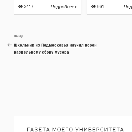
3417
Подробнее
861
Под
Навигация
Предыдущая
НАЗАД
по
запись:
Школьник из Подмосковья научил ворон
записям
раздельному сбору мусора
ГАЗЕТА МОЕГО УНИВЕРСИТЕТА