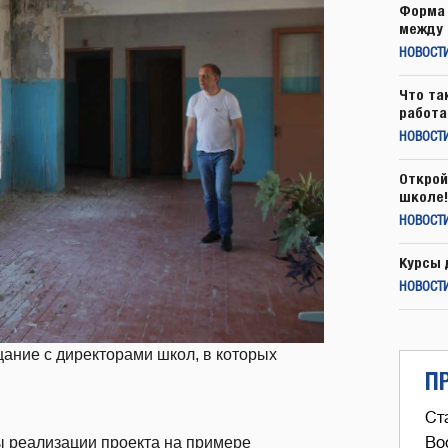
Форма 
между 
НОВОСТ
Что та
работа
НОВОСТИ
Открой
школе!
НОВОСТИ
Курсы 
НОВОСТИ
ание с директорами школ, в которых
П
Ст
ы реализации проекта на примере
Во