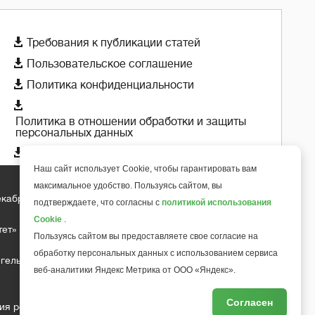

Требования к публикации статей

Пользовательское соглашение

Политика конфиденциальности

Политика в отношении обработки и защиты
персональных данных

Политика использования cookie-файлов
Наш сайт использует Cookie, чтобы гарантировать вам
максимальное удобство. Пользуясь сайтом, вы
екабря 2018 года
подтверждаете, что согласны с
политикой использования
+
6
Cookie
.
тет»
Пользуясь сайтом вы предоставляете свое согласие на
обработку персональных данных с использованием сервиса
гельса д.10, офис 211
веб-аналитики Яндекс Метрика от ООО «Яндекс».
Согласен
ия редакции