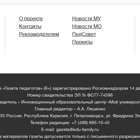
О проекте
Новости МУ
Контакты
Новости МО
Рекламодателям
ПедСовет
Проекты
 «Газета педагогов» (6+) зарегистрировано Роскомнадзором 14 д
Номер свидетельства ЭЛ № ФС77-74596
едитель – Инновационный образовательный центр «Мой универси
Главный редактор – А.А. Ляшенко
35 Россия, Республика Карелия, г. Петрозаводск, ул. Фридриха Эн
Телефон редакции: +7 (499) 685-10-45
E-mail: gazeta@edu-family.ru
а материалов газеты допускается только c письменного разрешен