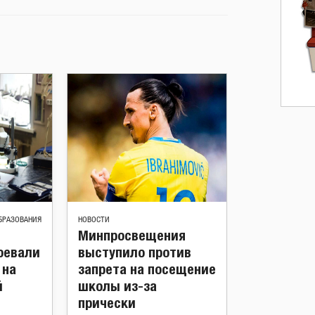
БРАЗОВАНИЯ
НОВОСТИ
Минпросвещения
оевали
выступило против
 на
запрета на посещение
й
школы из-за
прически