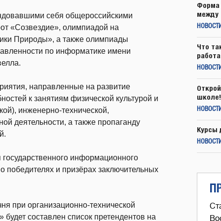
Форма 
между 
ендовавшими себя общероссийскими
рот «Созвездие», олимпиадой на
НОВОСТ
ники Природы», а также олимпиады
Что та
равленности по информатике имени
работа
велла.
НОВОСТИ
риятия, направленные на развитие
Открой
школе!
бностей к занятиям физической культурой и
кой), инженерно-технической,
НОВОСТИ
ной деятельности, а также пропаганду
Курсы 
й.
НОВОСТИ
 государственного информационного
 о победителях и призёрах заключительных
П
ечня при организационно-технической
Ст
 будет составлен список претендентов на
Во