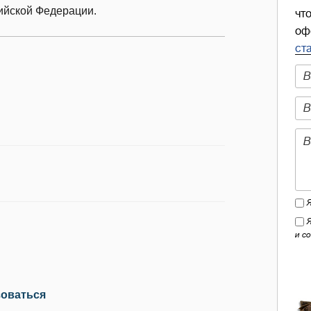
ийской Федерации.
чт
оф
ст
и с
зоваться