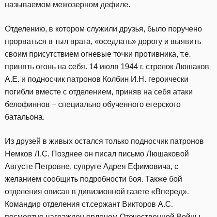
называемом межозерном дефиле.
Отделению, в котором служили друзья, было поручено
прорваться в тыл врага, «оседлать» дорогу и выявить
своим присутствием огневые точки противника, т.е.
принять огонь на себя. 14 июля 1944 г. стрелок Люшаков
А.Е. и подносчик патронов Колбин И.Н. героически
погибли вместе с отделением, приняв на себя атаки
белофиннов – специально обученного егерского
батальона.
Из друзей в живых остался только подносчик патронов
Немков Л.С. Позднее он писал письмо Люшаковой
Августе Петровне, супруге Адрея Ефимовича, с
желанием сообщить подробности боя. Также бой
отделения описан в дивизионной газете «Вперед».
Командир отделения ст.сержант Викторов А.С.
посмертно награжден орденом Отечественной Войны.