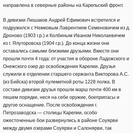
направлена в северные районы на Карельский фронт.
В дивизии Люшаков Андрей Ефимович встретился и
подружился с Немковым Лаврентием Семеновичем из д.
Дроново (1903 г.р.) и Колбиным Иваном Николаевичем
из г. Ялуторовска (1904 г.р.)
.
До конца жизни они
оставались самыми близкими друзьями. Вместе они
прошли почти 4 года: от участия в обороне Ладожского и
Онежского озер до освобождения Карелии. Друзья
служили в отделении старшего сержанта Викторова А.С.
(из Бийска) второй пулеметной роты 1228 полка. В
составе дивизии друзья прошли марш почти 400 км в
пешем порядке, неся на себе оружие, боеприпасы и
другое оснащение. После освобождения г.
Петрозаводска — столицы Карелии, особо
ожесточенные бои развернулись в районе Соуярви
между двумя озерами Соуярви и Салонярви, так