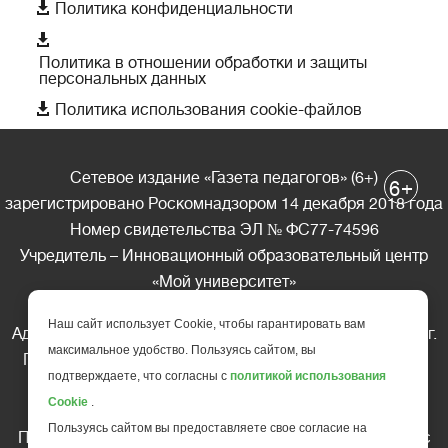

Политика конфиденциальности

Политика в отношении обработки и защиты
персональных данных

Политика использования cookie-файлов
Сетевое издание «Газета педагогов» (6+)
+
6
зарегистрировано Роскомнадзором 14 декабря 2018 года
Номер свидетельства ЭЛ № ФС77-74596
Учредитель – Инновационный образовательный центр
«Мой университет»
Главный редактор – А.А. Ляшенко
Наш сайт использует Cookie, чтобы гарантировать вам
Адрес редакции: 185035 Россия, Республика Карелия, г.
максимальное удобство. Пользуясь сайтом, вы
Петрозаводск, ул. Фридриха Энгельса д.10, офис 211
подтверждаете, что согласны с
политикой использования
Телефон редакции: +7 (499) 685-10-45
Cookie
.
E-mail: gazeta@edu-family.ru
Пользуясь сайтом вы предоставляете свое согласие на
Перепечатка материалов газеты допускается только c