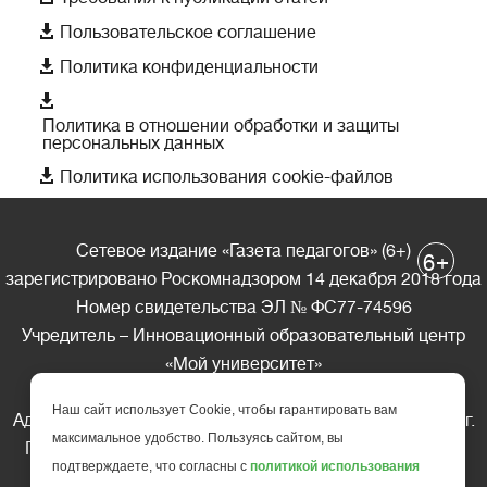

Пользовательское соглашение

Политика конфиденциальности

Политика в отношении обработки и защиты
персональных данных

Политика использования cookie-файлов
Сетевое издание «Газета педагогов» (6+)
+
6
зарегистрировано Роскомнадзором 14 декабря 2018 года
Номер свидетельства ЭЛ № ФС77-74596
Учредитель – Инновационный образовательный центр
«Мой университет»
Главный редактор – А.А. Ляшенко
Наш сайт использует Cookie, чтобы гарантировать вам
Адрес редакции: 185035 Россия, Республика Карелия, г.
максимальное удобство. Пользуясь сайтом, вы
Петрозаводск, ул. Фридриха Энгельса д.10, офис 211
подтверждаете, что согласны с
политикой использования
Телефон редакции: +7 (499) 685-10-45