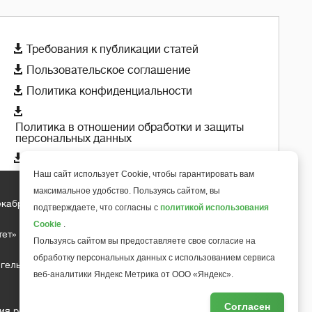

Требования к публикации статей

Пользовательское соглашение

Политика конфиденциальности

Политика в отношении обработки и защиты
персональных данных

Политика использования cookie-файлов
Наш сайт использует Cookie, чтобы гарантировать вам
максимальное удобство. Пользуясь сайтом, вы
екабря 2018 года
+
подтверждаете, что согласны с
политикой использования
6
Cookie
.
тет»
Пользуясь сайтом вы предоставляете свое согласие на
обработку персональных данных с использованием сервиса
гельса д.10, офис 211
веб-аналитики Яндекс Метрика от ООО «Яндекс».
Согласен
ия редакции