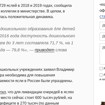
чт
729 яслей в 2018 и 2019 годах, сообщила
оф
коллегии в министерстве. В целом, в
ст
лась положительная динамика.
дошкольного образования для детей
 2016 года доступность дошкольного
ев до 3 лет составляла 71,7 %, на 1
года — 79,8 %», —
приводят
слова
дошкольных учреждениях заявил Владимир
ера необходима для повышения
и с
даемости ясли в России были упразднены.
тил
, что для ликвидации очередей в яслях
 место сейчас стоит 600 тысяч рублей, на
 дефиците в 270 тысяч (по данным