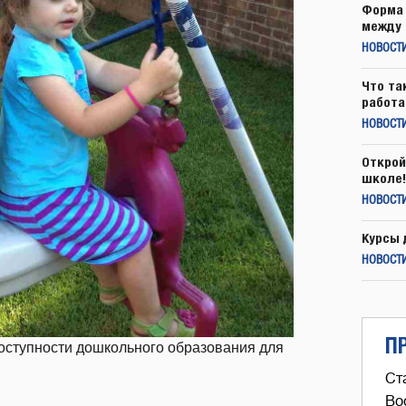
Форма 
между 
НОВОСТ
Что та
работа
НОВОСТИ
Открой
школе!
НОВОСТИ
Курсы 
НОВОСТИ
П
доступности дошкольного образования для
Ст
Во