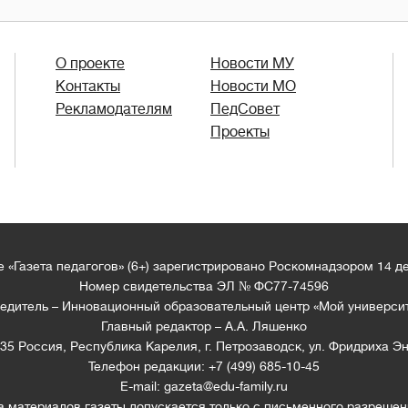
О проекте
Новости МУ
Контакты
Новости МО
Рекламодателям
ПедСовет
Проекты
 «Газета педагогов» (6+) зарегистрировано Роскомнадзором 14 д
Номер свидетельства ЭЛ № ФС77-74596
едитель – Инновационный образовательный центр «Мой универси
Главный редактор – А.А. Ляшенко
35 Россия, Республика Карелия, г. Петрозаводск, ул. Фридриха Эн
Телефон редакции: +7 (499) 685-10-45
E-mail: gazeta@edu-family.ru
а материалов газеты допускается только c письменного разрешен