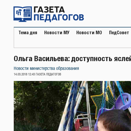
Перейти
к
содержимому
Тема дня
Новости МУ
Новости МО
ПедСовет
Ольга Васильева: доступность ясле
Новости министерства образования
ОПУБЛИКОВАНО
14.03.2018 12:43
ГАЗЕТА ПЕДАГОГОВ