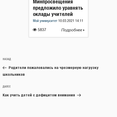
Минпросвещения
предложило уравнять
оклады учителей
Мой университет
10.03.2021 14:11
5837
Подробнее
Навигация
Предыдущая
НАЗАД
по
запись:
записям
Родители пожаловались на чрезмерную нагрузку
школьников
Следующая
ДАЛЕЕ
запись
Как учить детей с дефицитом внимания