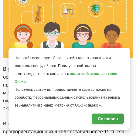
Наш сайт использует Cookie, чтобы гарантировать вам
максимальное удобство. Пользуясь сайтом, вы
В рамках профориентационных школ ребята узнают об
подтверждаете, что согласны с
политикой использования
особенностях работы по выбранным направлениям,
Cookie
.
примут участие в мастер-классах и других обучающих
Пользуясь сайтом вы предоставляете свое согласие на
мероприятиях, под руководством опытных экспертов
обработку персональных данных с использованием сервиса
будут осуществлять проектную деятельность, посетят
веб-аналитики Яндекс Метрика от ООО «Яндекс».
экскурсии на ведущие отраслевые предприятия.
Согласен
В период летних каникул охват обучающихся
профориентационных школ составил более 15 тысяч