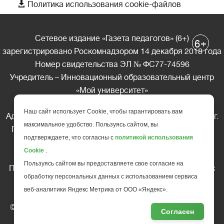

Политика использования cookie-файлов
Сетевое издание «Газета педагогов» (6+)
+
6
зарегистрировано Роскомнадзором 14 декабря 2018 года
Номер свидетельства ЭЛ № ФС77-74596
Учредитель – Инновационный образовательный центр
«Мой университет»
Главный редактор – А.А. Ляшенко
Наш сайт использует Cookie, чтобы гарантировать вам
Адрес редакции: 185035 Россия, Республика Карелия, г.
максимальное удобство. Пользуясь сайтом, вы
Петрозаводск, ул. Фридриха Энгельса д.10, офис 211
подтверждаете, что согласны с
политикой использования
Телефон редакции: +7 (499) 685-10-45
Cookie
.
E-mail: gazeta@edu-family.ru
Пользуясь сайтом вы предоставляете свое согласие на
Перепечатка материалов газеты допускается только c
обработку персональных данных с использованием сервиса
письменного разрешения редакции
веб-аналитики Яндекс Метрика от ООО «Яндекс».
Ссылка на «Газету педагогов» обязательна.
© АНО ДПО "Инновационный образовательный центр
Согласен
повышения квалификации и переподготовки "
Мой