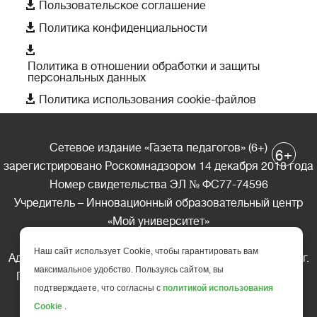

Пользовательское соглашение

Политика конфиденциальности

Политика в отношении обработки и защиты
персональных данных

Политика использования cookie-файлов
Сетевое издание «Газета педагогов» (6+)
+
6
зарегистрировано Роскомнадзором 14 декабря 2018 года
Номер свидетельства ЭЛ № ФС77-74596
Учредитель – Инновационный образовательный центр
«Мой университет»
Главный редактор – А.А. Ляшенко
Наш сайт использует Cookie, чтобы гарантировать вам
Адрес редакции: 185035 Россия, Республика Карелия, г.
максимальное удобство. Пользуясь сайтом, вы
Петрозаводск, ул. Фридриха Энгельса д.10, офис 211
подтверждаете, что согласны с
политикой использования
Телефон редакции: +7 (499) 685-10-45
Cookie
.
E-mail: gazeta@edu-family.ru