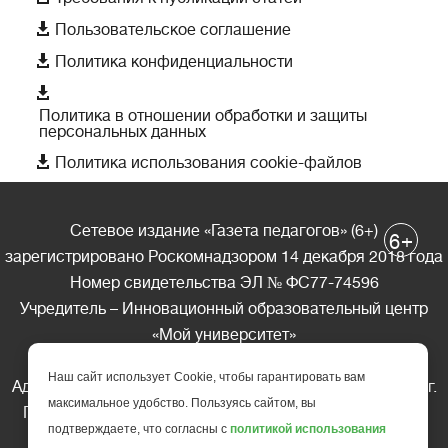

Пользовательское соглашение

Политика конфиденциальности

Политика в отношении обработки и защиты
персональных данных

Политика использования cookie-файлов
Сетевое издание «Газета педагогов» (6+)
+
6
зарегистрировано Роскомнадзором 14 декабря 2018 года
Номер свидетельства ЭЛ № ФС77-74596
Учредитель – Инновационный образовательный центр
«Мой университет»
Главный редактор – А.А. Ляшенко
Наш сайт использует Cookie, чтобы гарантировать вам
Адрес редакции: 185035 Россия, Республика Карелия, г.
максимальное удобство. Пользуясь сайтом, вы
Петрозаводск, ул. Фридриха Энгельса д.10, офис 211
подтверждаете, что согласны с
политикой использования
Телефон редакции: +7 (499) 685-10-45