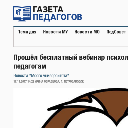
Перейти
к
содержимому
Тема дня
Новости МУ
Новости МО
ПедСовет
Прошёл бесплатный вебинар психо
педагогам
Новости "Моего университета"
ОПУБЛИКОВАНО
17.11.2017 14:22
ИРИНА ОБРАЗЦОВА, Г. ПЕТРОЗАВОДСК