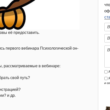
чт
оф
ст
овы её предоставить.
ись первого вебинара Психологической он-
ы, рассматриваемые в вебинаре:
брать свой путь?
и с
нистрацией?
и? и др.