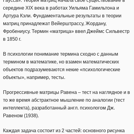
Гаусса». Теория матриц начала своё существование в
середине XIX века в работах Уильяма Гамильтона и
Артура Кэли. Фундаментальные результаты в теории
матриц принадлежат Вейерштрассу, Жордану,
Фробениусу. Термин «матрица» ввел Джеймс Сильвестр
в 1850 г.
В психологии понимание термина сходно с данным
термином в математике, но взамен математических
объектов подразумеваются некие «психологические
объекты», например, тесты.
Прогрессивные матрицы Равена – тест на наглядное и в
то же время абстрактное мышление по аналогии (тест
интеллекта), разработанный англ. психологом Дж.
Равеном (1938).
Каждая задача состоит из 2 частей: основного рисунка