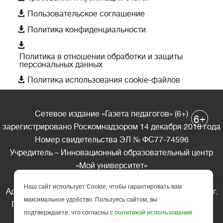

Пользовательское соглашение

Политика конфиденциальности

Политика в отношении обработки и защиты
персональных данных

Политика использования cookie-файлов
Сетевое издание «Газета педагогов» (6+)
+
6
зарегистрировано Роскомнадзором 14 декабря 2018 года
Номер свидетельства ЭЛ № ФС77-74596
Учредитель – Инновационный образовательный центр
«Мой университет»
Главный редактор – А.А. Ляшенко
Наш сайт использует Cookie, чтобы гарантировать вам
Адрес редакции: 185035 Россия, Республика Карелия, г.
максимальное удобство. Пользуясь сайтом, вы
Петрозаводск, ул. Фридриха Энгельса д.10, офис 211
подтверждаете, что согласны с
политикой использования
Телефон редакции: +7 (499) 685-10-45