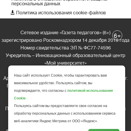
персональных данных

Политика использования cookie-файлов
Сетевое издание «Газета педагогов» (6+)
+
6
зарегистрировано Роскомнадзором 14 декабря 2018 года
Номер свидетельства ЭЛ № ФС77-74596
Учредитель – Инновационный образовательный центр
«Мой университет»
Главный редактор – А.А. Ляшенко
Наш сайт использует Cookie, чтобы гарантировать вам
Адрес редакции: 185035 Россия, Республика Карелия, г.
максимальное удобство. Пользуясь сайтом, вы
Петрозаводск, ул. Фридриха Энгельса д.10, офис 211
подтверждаете, что согласны с
политикой использования
Телефон редакции: +7 (499) 685-10-45
Cookie
.
E-mail: gazeta@edu-family.ru
Пользуясь сайтом вы предоставляете свое согласие на
Перепечатка материалов газеты допускается только c
обработку персональных данных с использованием сервиса
письменного разрешения редакции
веб-аналитики Яндекс Метрика от ООО «Яндекс».
Ссылка на «Газету педагогов» обязательна.