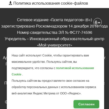

Политика использования cookie-файлов
Сетевое издание «Газета педагогов» (6+)
+
6
зарегистрировано Роскомнадзором 14 декабря 2018 года
Номер свидетельства ЭЛ № ФС77-74596
Учредитель – Инновационный образовательный центр
«Мой университет»
Главный редактор – А.А. Ляшенко
Наш сайт использует Cookie, чтобы гарантировать вам
Адрес редакции: 185035 Россия, Республика Карелия, г.
максимальное удобство. Пользуясь сайтом, вы
Петрозаводск, ул. Фридриха Энгельса д.10, офис 211
подтверждаете, что согласны с
политикой использования
Телефон редакции: +7 (499) 685-10-45
Cookie
.
E-mail: gazeta@edu-family.ru
Пользуясь сайтом вы предоставляете свое согласие на
Перепечатка материалов газеты допускается только c
обработку персональных данных с использованием сервиса
письменного разрешения редакции
веб-аналитики Яндекс Метрика от ООО «Яндекс».
Ссылка на «Газету педагогов» обязательна.
© АНО ДПО "Инновационный образовательный центр
Согласен
повышения квалификации и переподготовки "
Мой