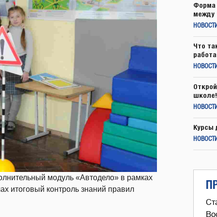
Форма 
между 
НОВОСТ
Что та
работа
НОВОСТИ
Открой
школе!
НОВОСТИ
Курсы 
НОВОСТИ
олнительный модуль «Автодело» в рамках
П
лах итоговый контроль знаний правил
Ст
Во