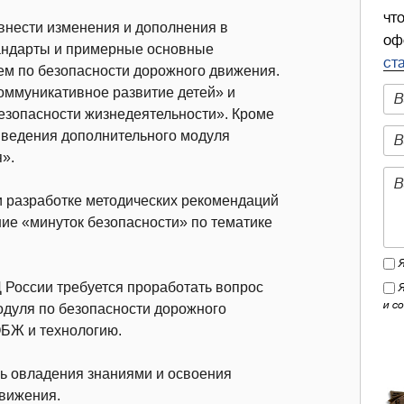
чт
внести изменения и дополнения в
оф
андарты и примерные основные
ст
ем по безопасности дорожного движения.
оммуникативное развитие детей» и
зопасности жизнедеятельности». Кроме
введения дополнительного модуля
».
 разработке методических рекомендаций
ие «минуток безопасности» по тематике
 России требуется проработать вопрос
и с
одуля по безопасности дорожного
ОБЖ и технологию.
ль овладения знаниями и освоения
движения.