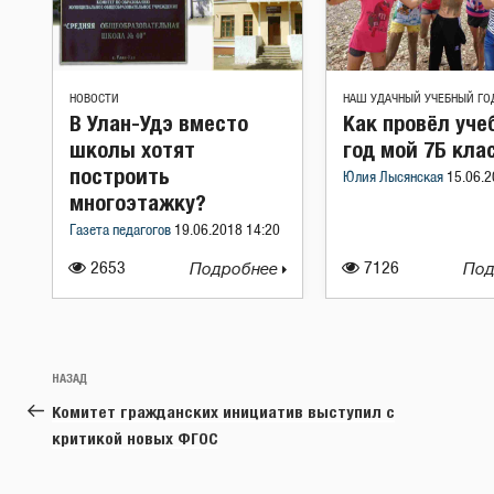
НОВОСТИ
НАШ УДАЧНЫЙ УЧЕБНЫЙ ГО
В Улан-Удэ вместо
Как провёл уче
школы хотят
год мой 7Б кла
построить
Юлия Лысянская
15.06.2
многоэтажку?
Газета педагогов
19.06.2018 14:20
2653
Подробнее
7126
Под
Навигация
Предыдущая
НАЗАД
по
запись:
Комитет гражданских инициатив выступил с
записям
критикой новых ФГОС