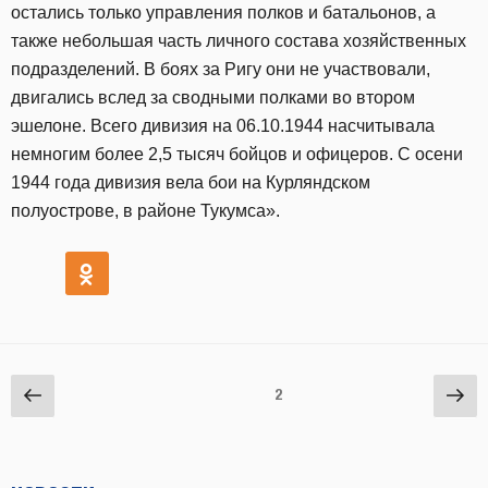
остались только управления полков и батальонов, а
также небольшая часть личного состава хозяйственных
подразделений. В боях за Ригу они не участвовали,
двигались вслед за сводными полками во втором
эшелоне. Всего дивизия на 06.10.1944 насчитывала
немногим более 2,5 тысяч бойцов и офицеров. С осени
1944 года дивизия вела бои на Курляндском
полуострове, в районе Тукумса».
Навигация
Предыдущая
Сл
Страница
2
по
страница
стр
записям