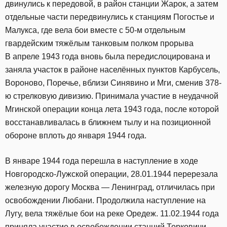
двинулись к передовой, в район станции Жарок, а затем
отдельные части передвинулись к станциям Погостье и
Малукса, где вела бои вместе с 50-м отдельным
гвардейским тяжёлым танковым полком прорыва
В апреле 1943 года вновь была передислоцирована и
заняла участок в районе населённых пунктов Карбусель,
Вороново, Поречье, вблизи Синявино и Мги, сменив 378-
ю стрелковую дивизию. Принимала участие в неудачной
Мгинской операции конца лета 1943 года, после которой
восстанавливалась в ближнем тылу и на позиционной
обороне вплоть до января 1944 года.
В январе 1944 года перешла в наступление в ходе
Новгородско-Лужской операции, 28.01.1944 перерезала
железную дорогу Москва — Ленинград, отличилась при
освобождении Любани. Продолжила наступление на
Лугу, вела тяжёлые бои на реке Оредеж. 11.02.1944 года
приняла участие в освобождении станций Торковичи,