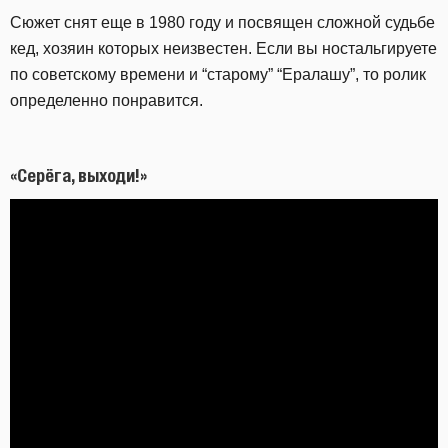
Сюжет снят еще в 1980 году и посвящен сложной судьбе
кед, хозяин которых неизвестен. Если вы ностальгируете
по советскому времени и “старому” “Ералашу”, то ролик
определенно понравится.
«Серёга, выходи!»