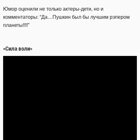
Юмор оценили не только актеры-дети, но и
комментаторы: “Да…Пушкин был бы лучшим рэпером
планеты!!!!”
«Сила воли»