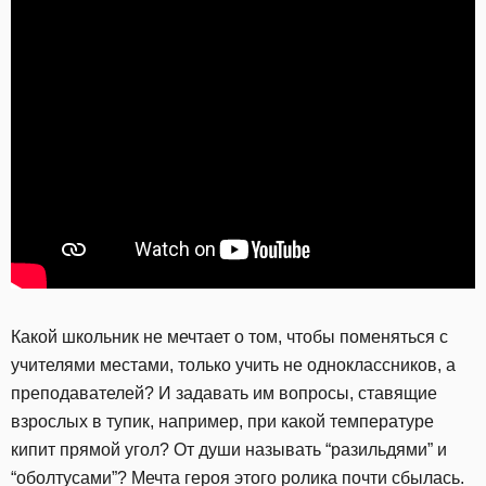
Какой школьник не мечтает о том, чтобы поменяться с
учителями местами, только учить не одноклассников, а
преподавателей? И задавать им вопросы, ставящие
взрослых в тупик, например, при какой температуре
кипит прямой угол? От души называть “разильдями” и
“оболтусами”? Мечта героя этого ролика почти сбылась.