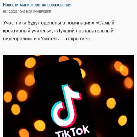
Новости министерства образования
ОПУБЛИКОВАНО
07.10.2021 10:42
МОЙ УНИВЕРСИТЕТ
Участники будут оценены в номинациях «Самый
креативный учитель», «Лучший познавательный
видеоролик» и «Учитель — открытие».