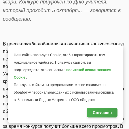
жюри. Конкурс приурочен ко Дню учителя,
который проходит 5 октября», — говорится в
сообщении.
В пресс-службе добавили, что участие в конкурсе смогут
принять школьные учителя и преподаватели
Наш сайт использует Cookie, чтобы гарантировать вам
педагогических вузов и колледжей. В состав жюри
максимальное удобство. Пользуясь сайтом, вы
войдут представители TikTok и Минпросвещения.
подтверждаете, что согласны с
политикой использования
Участники будут оценены в номинациях «Самый
Cookie
.
креативный учитель», «Лучший познавательный
Пользуясь сайтом вы предоставляете свое согласие на
видеоролик» и «Учитель — открытие». Уточняется, что в
обработку персональных данных с использованием сервиса
номинации «Самый креативный учитель» награду
веб-аналитики Яндекс Метрика от ООО «Яндекс».
получит автор, сумевший кратко, понятно и креативно
объяснить определенную тему. Во второй номинации
Согласен
победителем станет учитель, видео с хэштегом которого
за время конкурса получит больше всего просмотров. В