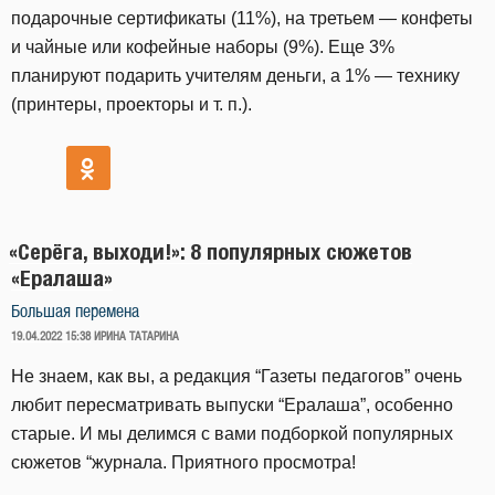
подарочные сертификаты (11%), на третьем — конфеты
и чайные или кофейные наборы (9%). Еще 3%
планируют подарить учителям деньги, а 1% — технику
(принтеры, проекторы и т. п.).
«Серёга, выходи!»: 8 популярных сюжетов
«Ералаша»
Большая перемена
ОПУБЛИКОВАНО
19.04.2022 15:38
ИРИНА ТАТАРИНА
Не знаем, как вы, а редакция “Газеты педагогов” очень
любит пересматривать выпуски “Ералаша”, особенно
старые. И мы делимся с вами подборкой популярных
сюжетов “журнала. Приятного просмотра!