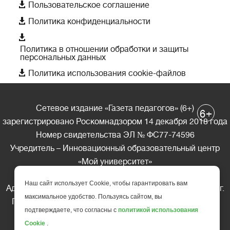

Пользовательское соглашение

Политика конфиденциальности

Политика в отношении обработки и защиты
персональных данных

Политика использования cookie-файлов
Сетевое издание «Газета педагогов» (6+)
+
6
зарегистрировано Роскомнадзором 14 декабря 2018 года
Номер свидетельства ЭЛ № ФС77-74596
Учредитель – Инновационный образовательный центр
«Мой университет»
Главный редактор – А.А. Ляшенко
Наш сайт использует Cookie, чтобы гарантировать вам
Адрес редакции: 185035 Россия, Республика Карелия, г.
максимальное удобство. Пользуясь сайтом, вы
Петрозаводск, ул. Фридриха Энгельса д.10, офис 211
подтверждаете, что согласны с
политикой использования
Телефон редакции: +7 (499) 685-10-45
Cookie
.
E-mail: gazeta@edu-family.ru