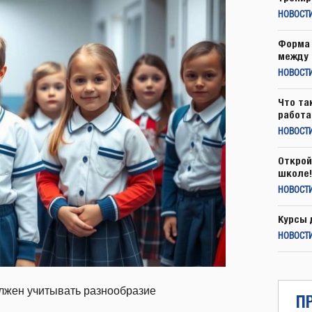
НОВОСТ
Форма 
между 
НОВОСТ
Что та
работа
НОВОСТИ
Открой
школе!
НОВОСТИ
Курсы 
НОВОСТИ
олжен учитывать разнообразие
П