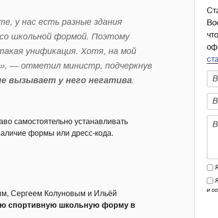
Ст
е, у нас есть разные здания
Во
чт
и со школьной формой. Поэтому
оф
такая унификация. Хотя, на мой
ст
т», — отметил министр, подчеркнув
е вызывает у него негатива
.
раво самостоятельно устанавливать
наличие формы или дресс-кода.
и с
ым, Сергеем Колуновым и Ильёй
ю спортивную школьную форму в