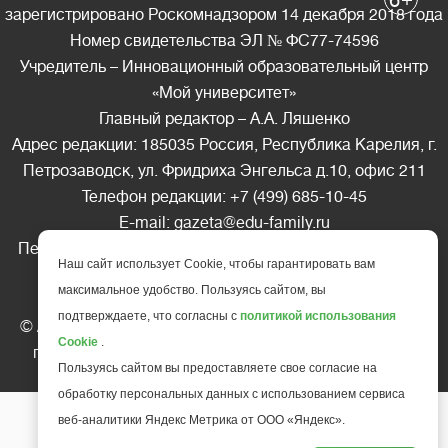
6
зарегистрировано Роскомнадзором 14 декабря 2018 года
Номер свидетельства ЭЛ № ФС77-74596
Учредитель – Инновационный образовательный центр
«Мой университет»
Главный редактор – А.А. Ляшенко
Адрес редакции: 185035 Россия, Республика Карелия, г.
Петрозаводск, ул. Фридриха Энгельса д.10, офис 211
Телефон редакции: +7 (499) 685-10-45
E-mail: gazeta@edu-family.ru
Перепечатка материалов газеты допускается только c
Наш сайт использует Cookie, чтобы гарантировать вам
письменного разрешения редакции
максимальное удобство. Пользуясь сайтом, вы
Ссылка на «Газету педагогов» обязательна.
подтверждаете, что согласны с
политикой использования
© АНО ДПО "Инновационный образовательный центр
Cookie
.
повышения квалификации и переподготовки "
Мой
Пользуясь сайтом вы предоставляете свое согласие на
университет
", 2025
обработку персональных данных с использованием сервиса
веб-аналитики Яндекс Метрика от ООО «Яндекс».