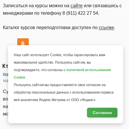
Записаться на курсы можно на
сайте
или связавшись с
менеджерами по телефону 8 (911) 422 27 54.
Каталог курсов переподготовки доступен по
ссылке
.
Наш сайт использует Cookie, чтобы гарантировать вам
максимальное удобство. Пользуясь сайтом, вы
Кто такой сурдопедагог и как им стать?
подтверждаете, что согласны с
политикой использования
Новости "Моего университета"
Cookie
.
ОПУБЛИКОВАНО
12.08.2024 10:43
ГАЗЕТА ПЕДАГОГОВ
Пользуясь сайтом вы предоставляете свое согласие на
Сурдопедагогика — одно из самых интересных и
обработку персональных данных с использованием сервиса
востребованных направлений в педагогике. Узнайте из
веб-аналитики Яндекс Метрика от ООО «Яндекс».
нашей статьи, чем занимаются сурдопедагоги и как
Согласен
можно стать одним из них.