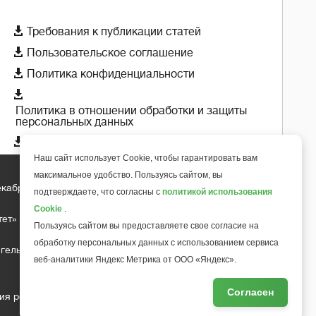

Требования к публикации статей

Пользовательское соглашение

Политика конфиденциальности

Политика в отношении обработки и защиты
персональных данных

Политика использования cookie-файлов
Наш сайт использует Cookie, чтобы гарантировать вам
максимальное удобство. Пользуясь сайтом, вы
екабря 2018 года
подтверждаете, что согласны с
политикой использования
+
6
Cookie
.
тет»
Пользуясь сайтом вы предоставляете свое согласие на
обработку персональных данных с использованием сервиса
гельса д.10, офис 211
веб-аналитики Яндекс Метрика от ООО «Яндекс».
Согласен
ия редакции