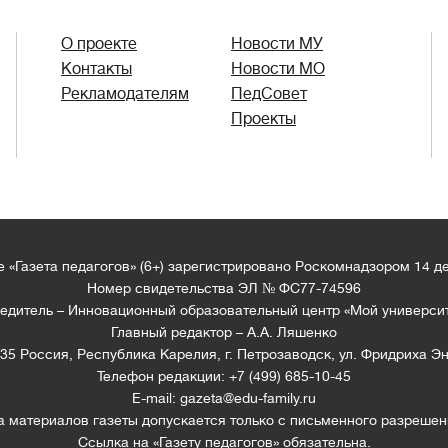
О проекте
Новости МУ
Контакты
Новости МО
Рекламодателям
ПедСовет
Проекты
 «Газета педагогов» (6+) зарегистрировано Роскомнадзором 14 д
Номер свидетельства ЭЛ № ФС77-74596
едитель – Инновационный образовательный центр «Мой универси
Главный редактор – А.А. Ляшенко
35 Россия, Республика Карелия, г. Петрозаводск, ул. Фридриха Эн
Телефон редакции: +7 (499) 685-10-45
E-mail: gazeta@edu-family.ru
а материалов газеты допускается только c письменного разрешен
Ссылка на «Газету педагогов» обязательна.