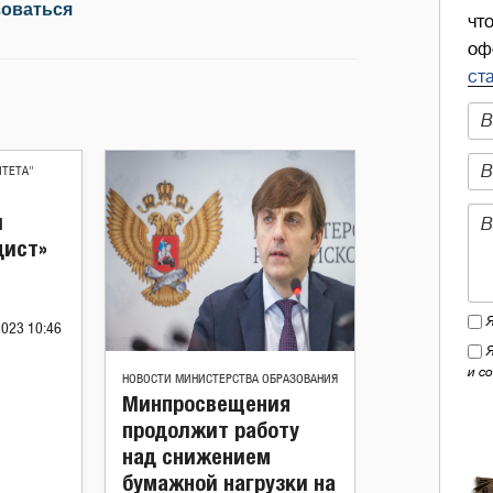
зоваться
чт
оф
ст
ИТЕТА"
и
дист»
2023 10:46
и с
НОВОСТИ МИНИСТЕРСТВА ОБРАЗОВАНИЯ
Минпросвещения
продолжит работу
над снижением
бумажной нагрузки на