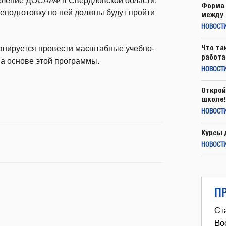
деление ДОСААФ в Свердловской области,
Форма 
реподготовку по ней должны будут пройти
между 
НОВОСТ
Что та
ланируется провести масштабные учебно-
работа
а основе этой программы.
НОВОСТИ
Открой
школе!
НОВОСТИ
Курсы 
НОВОСТИ
П
Ст
Во