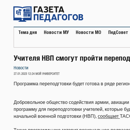
Перейти
к
содержимому
Тема дня
Новости МУ
Новости МО
ПедСовет
Учителя НВП смогут пройти перепо
Новости
ОПУБЛИКОВАНО
27.01.2023 12:24
МОЙ УНИВЕРСИТЕТ
Программа переподгтовки будет готова в ряде регио
Добровольное общество содействия армии, авиации
программу для переподготовки учителей, которые бу
начальной военной подготовки (НВП),
сообщает
ТАС