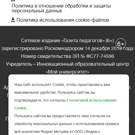
Политика в отношении обработки и защиты
персональных данных

Политика использования cookie-файлов
Сетевое издание «Газета педагогов» (6+)
+
6
зарегистрировано Роскомнадзором 14 декабря 2018 года
Номер свидетельства ЭЛ № ФС77-74596
Учредитель – Инновационный образовательный центр
«Мой университет»
Главный редактор – А.А. Ляшенко
Наш сайт использует Cookie, чтобы гарантировать вам
Адрес редакции: 185035 Россия, Республика Карелия, г.
максимальное удобство. Пользуясь сайтом, вы
Петрозаводск, ул. Фридриха Энгельса д.10, офис 211
подтверждаете, что согласны с
политикой использования
Телефон редакции: +7 (499) 685-10-45
Cookie
.
E-mail: gazeta@edu-family.ru
Пользуясь сайтом вы предоставляете свое согласие на
Перепечатка материалов газеты допускается только c
обработку персональных данных с использованием сервиса
письменного разрешения редакции
веб-аналитики Яндекс Метрика от ООО «Яндекс».
Ссылка на «Газету педагогов» обязательна.