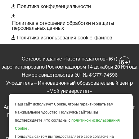

Политика конфиденциальности

Политика в отношении обработки и защиты
персональных данных

Политика использования cookie-файлов
Сетевое издание «Газета педагогов» (6+)
+
6
зарегистрировано Роскомнадзором 14 декабря 2018 года
Номер свидетельства ЭЛ № ФС77-74596
Учредитель – Инновационный образовательный центр
«Мой университет»
Главный редактор – А.А. Ляшенко
Наш сайт использует Cookie, чтобы гарантировать вам
Адрес редакции: 185035 Россия, Республика Карелия, г.
максимальное удобство. Пользуясь сайтом, вы
Петрозаводск, ул. Фридриха Энгельса д.10, офис 211
подтверждаете, что согласны с
политикой использования
Телефон редакции: +7 (499) 685-10-45
Cookie
.
E-mail: gazeta@edu-family.ru
Пользуясь сайтом вы предоставляете свое согласие на