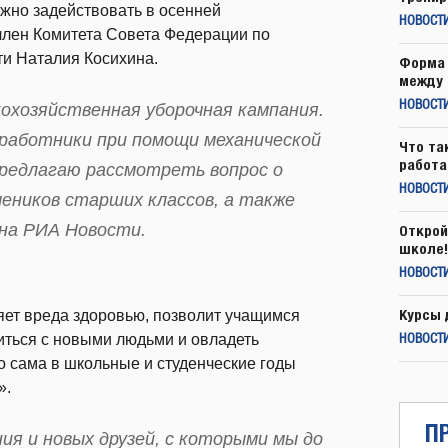
ожно задействовать в осенней
НОВОСТ
лен Комитета Совета Федерации по
ти Наталия Косихина.
Форма 
между 
НОВОСТ
кохозяйственная уборочная кампания.
 работники при помощи механической
Что та
работа
Предлагаю рассмотреть вопрос о
НОВОСТИ
чеников старших классов, а также
на РИА Новости.
Открой
школе!
НОВОСТИ
Курсы 
яет вреда здоровью, позволит учащимся
иться с новыми людьми и овладеть
НОВОСТИ
о сама в школьные и студенческие годы
».
П
я и новых друзей, с которыми мы до