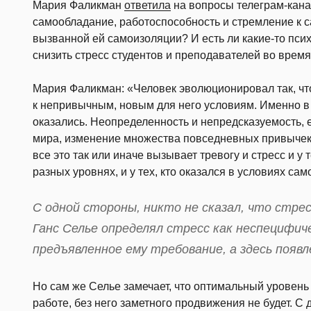
Мария Фаликман
ответила
на вопросы телеграм-кана
самообладание, работоспособность и стремление к 
вызванной ей самоизоляции? И есть ли какие-то пси
снизить стресс студентов и преподавателей во врем
Мария Фаликман: «Человек эволюционировал так, ч
к непривычным, новым для него условиям. Именно в 
оказались. Неопределенность и непредсказуемость,
мира, изменение множества повседневных привычек,
все это так или иначе вызывает тревогу и стресс и у
разных уровнях, и у тех, кто оказался в условиях са
С одной стороны, никто не сказал, что стре
Ганс Селье определял стресс как неспецифич
предъявленное ему требование, а здесь появ
Но сам же Селье замечает, что оптимальный уровень
работе, без него заметного продвижения не будет. С 