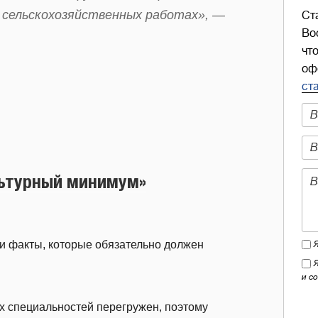
а сельскохозяйственных работах», —
Ст
Во
чт
оф
ст
льтурный минимум»
и факты, которые обязательно должен
и с
их специальностей перегружен, поэтому