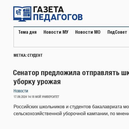
Перейти
к
содержимому
Тема дня
Новости МУ
Новости МО
ПедСовет
МЕТКА:
СТУДЕНТ
Сенатор предложила отправлять шк
уборку урожая
Новости
ОПУБЛИКОВАНО
17.09.2024 14:18
МОЙ УНИВЕРСИТЕТ
Российских школьников и студентов бакалавриата м
сельскохозяйственной уборочной кампании, по мнен