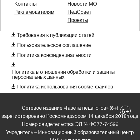
Контакты
Новости МО
Рекламодателям
ПедСовет
Проекты

Требования к публикации статей

Пользовательское соглашение

Политика конфиденциальности

Политика в отношении обработки и защиты
персональных данных

Политика использования cookie-файлов
Сетевое издание «Газета педагогов» (6+)
+
6
зарегистрировано Роскомнадзором 14 декабря 2018 года
Номер свидетельства ЭЛ № ФС77-74596
Учредитель – Инновационный образовательный центр