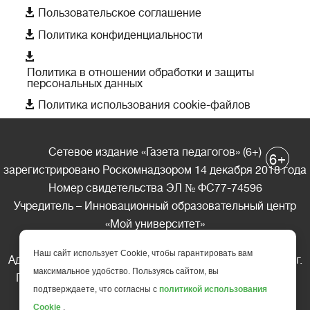

Пользовательское соглашение

Политика конфиденциальности

Политика в отношении обработки и защиты
персональных данных

Политика использования cookie-файлов
Сетевое издание «Газета педагогов» (6+)
+
6
зарегистрировано Роскомнадзором 14 декабря 2018 года
Номер свидетельства ЭЛ № ФС77-74596
Учредитель – Инновационный образовательный центр
«Мой университет»
Главный редактор – А.А. Ляшенко
Наш сайт использует Cookie, чтобы гарантировать вам
Адрес редакции: 185035 Россия, Республика Карелия, г.
максимальное удобство. Пользуясь сайтом, вы
Петрозаводск, ул. Фридриха Энгельса д.10, офис 211
подтверждаете, что согласны с
политикой использования
Телефон редакции: +7 (499) 685-10-45
Cookie
.