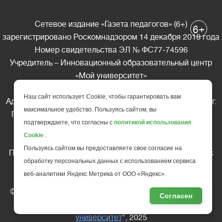
Сетевое издание «Газета педагогов» (6+)
+
6
зарегистрировано Роскомнадзором 14 декабря 2018 года
Номер свидетельства ЭЛ № ФС77-74596
Учредитель – Инновационный образовательный центр
«Мой университет»
Главный редактор – А.А. Ляшенко
Наш сайт использует Cookie, чтобы гарантировать вам
Адрес редакции: 185035 Россия, Республика Карелия, г.
максимальное удобство. Пользуясь сайтом, вы
Петрозаводск, ул. Фридриха Энгельса д.10, офис 211
подтверждаете, что согласны с
политикой использования
Телефон редакции: +7 (499) 685-10-45
Cookie
.
E-mail: gazeta@edu-family.ru
Пользуясь сайтом вы предоставляете свое согласие на
Перепечатка материалов газеты допускается только c
обработку персональных данных с использованием сервиса
письменного разрешения редакции
веб-аналитики Яндекс Метрика от ООО «Яндекс».
Ссылка на «Газету педагогов» обязательна.
© АНО ДПО "Инновационный образовательный центр
Согласен
повышения квалификации и переподготовки "
Мой
университет
", 2025