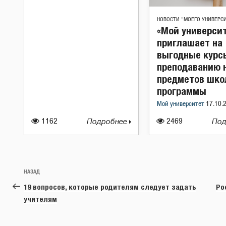
НОВОСТИ "МОЕГО УНИВЕРС
«Мой универси
приглашает на
выгодные курс
преподаванию 
предметов шко
программы
Мой университет
17.10.
1162
Подробнее
2469
Под
Навигация
Предыдущая
НАЗАД
по
запись:
19 вопросов, которые родителям следует задать
Ро
записям
учителям