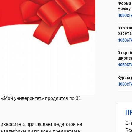
Форма 
между 
НОВОСТ
Что та
работа
НОВОСТИ
Открой
школе!
НОВОСТИ
Курсы 
НОВОСТИ
 «Мой университет» продлится по 31
П
Ст
ниверситет» приглашает педагогов на
Во
 квалификации по всем предметам и