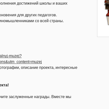
полнения достижений школы и ваших
хновения для других педагогов.
диномышленниками со всей страны.
tualnyj-muzej?
ns&utm_content=muzej
отографии, описание проекта, интересные
екта!
учите заслуженные награды. Вместе мы