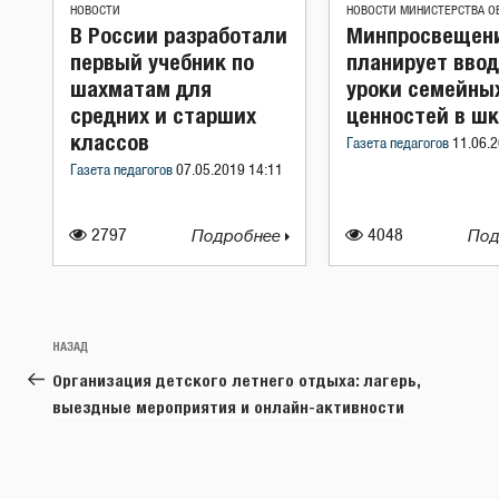
НОВОСТИ
НОВОСТИ МИНИСТЕРСТВА О
В России разработали
Минпросвещени
первый учебник по
планирует вво
шахматам для
уроки семейны
средних и старших
ценностей в ш
классов
Газета педагогов
11.06.2
Газета педагогов
07.05.2019 14:11
2797
Подробнее
4048
Под
Навигация
Предыдущая
НАЗАД
по
запись:
Организация детского летнего отдыха: лагерь,
записям
выездные мероприятия и онлайн-активности