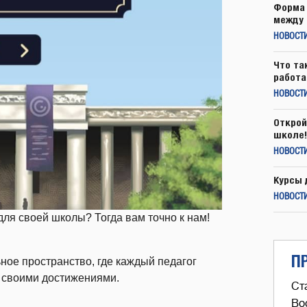
Форма 
между 
НОВОСТ
Что та
работа
НОВОСТИ
Открой
школе!
НОВОСТИ
Курсы 
НОВОСТИ
для своей школы? Тогда вам точно к нам!
П
ное пространство, где каждый педагог
ся своими достижениями.
Ст
Во