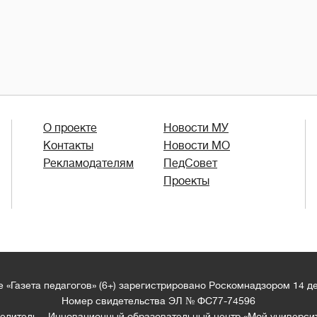
О проекте
Новости МУ
Контакты
Новости МО
Рекламодателям
ПедСовет
Проекты
 «Газета педагогов» (6+) зарегистрировано Роскомнадзором 14 д
Номер свидетельства ЭЛ № ФС77-74596
едитель – Инновационный образовательный центр «Мой универси