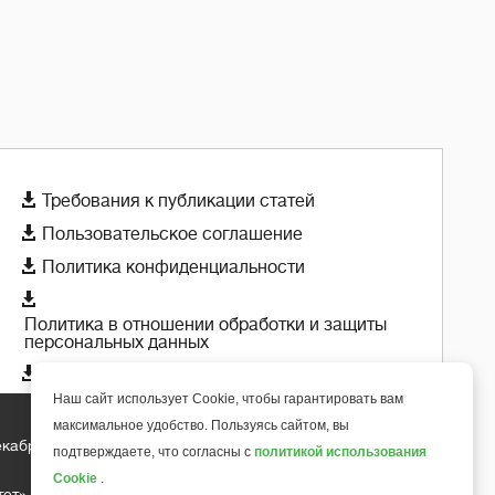

Требования к публикации статей

Пользовательское соглашение

Политика конфиденциальности

Политика в отношении обработки и защиты
персональных данных

Политика использования cookie-файлов
Наш сайт использует Cookie, чтобы гарантировать вам
максимальное удобство. Пользуясь сайтом, вы
екабря 2018 года
+
подтверждаете, что согласны с
политикой использования
6
Cookie
.
тет»