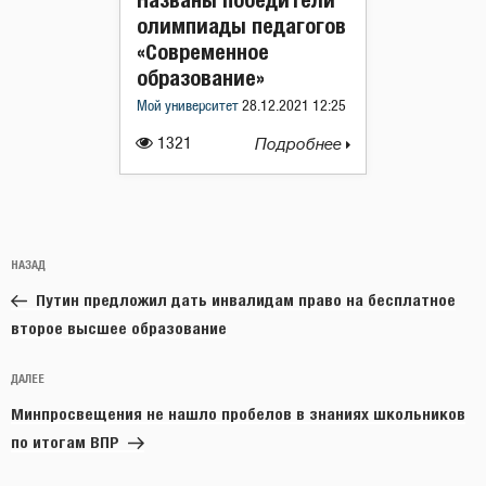
олимпиады педагогов
«Современное
образование»
Мой университет
28.12.2021 12:25
1321
Подробнее
Навигация
Предыдущая
НАЗАД
по
запись:
записям
Путин предложил дать инвалидам право на бесплатное
второе высшее образование
Следующая
ДАЛЕЕ
запись
Минпросвещения не нашло пробелов в знаниях школьников
по итогам ВПР