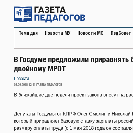
Перейти
к
содержимому
Тема дня
Новости МУ
Новости МО
ПедСовет
В Госдуме предложили приравнять 
двойному МРОТ
Новости
ОПУБЛИКОВАНО
03.09.2018 12:41
ГАЗЕТА ПЕДАГОГОВ
В ближайшие две недели проект закона внесут на р
Депутаты Госдумы от КПРФ Олег Смолин и Николай 
который приравняет базовую ставку зарплаты росси
размеру оплаты труда (с 1 мая 2018 года он составля