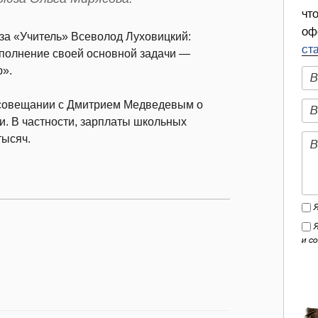
чт
оф
за «Учитель» Всеволод Луховицкий:
ст
ыполнение своей основной задачи —
ю».
 совещании с Дмитрием Медведевым о
и. В частности, зарплаты школьных
тысяч.
и с