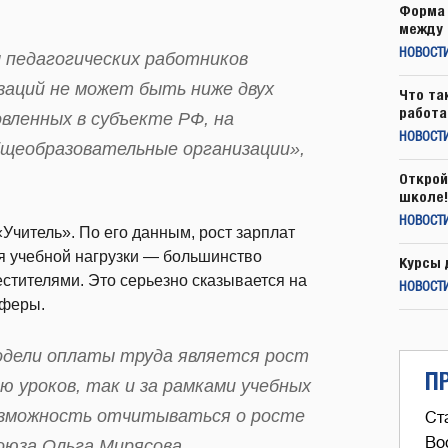
Форма 
между 
НОВОСТ
 педагогических работников
заций не может быть ниже двух
Что та
работа
вленных в субъекте РФ, на
НОВОСТИ
щеобразовательные организации»,
Открой
школе!
НОВОСТИ
Учитель». По его данным, рост зарплат
ия учебной нагрузки — большинство
Курсы 
естителями. Это серьезно сказывается на
НОВОСТИ
сферы.
одели оплаты труда является рост
П
ию уроков, так и за рамками учебных
возможность отчитываться о росте
Ст
Во
оюза Ольга Мирясова.