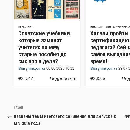
ПЕДСОВЕТ
НОВОСТИ "МОЕГО УНИВЕРС
Советские учебники,
Хотели пройти
которые заменят
сертификацию
учителя: почему
педагога? Сейч
старые пособия до
самое выгодно
сих пор в деле?
время!
Мой университет
06.06.2025 16:22
Мой университет
29.07.
1342
Подробнее
3506
Под
Навигация
Предыдущая
НАЗАД
по
запись:
Названы темы итогового сочинения для допуска к
ФИ
записям
ЕГЭ 2019 года