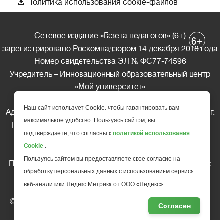

Политика использования cookie-файлов
Сетевое издание «Газета педагогов» (6+)
+
6
зарегистрировано Роскомнадзором 14 декабря 2018 года
Номер свидетельства ЭЛ № ФС77-74596
Учредитель – Инновационный образовательный центр
«Мой университет»
Главный редактор – А.А. Ляшенко
Наш сайт использует Cookie, чтобы гарантировать вам
Адрес редакции: 185035 Россия, Республика Карелия, г.
максимальное удобство. Пользуясь сайтом, вы
Петрозаводск, ул. Фридриха Энгельса д.10, офис 211
подтверждаете, что согласны с
политикой использования
Телефон редакции: +7 (499) 685-10-45
Cookie
.
E-mail: gazeta@edu-family.ru
Пользуясь сайтом вы предоставляете свое согласие на
Перепечатка материалов газеты допускается только c
обработку персональных данных с использованием сервиса
письменного разрешения редакции
веб-аналитики Яндекс Метрика от ООО «Яндекс».
Ссылка на «Газету педагогов» обязательна.
© АНО ДПО "Инновационный образовательный центр
Согласен
повышения квалификации и переподготовки "
Мой