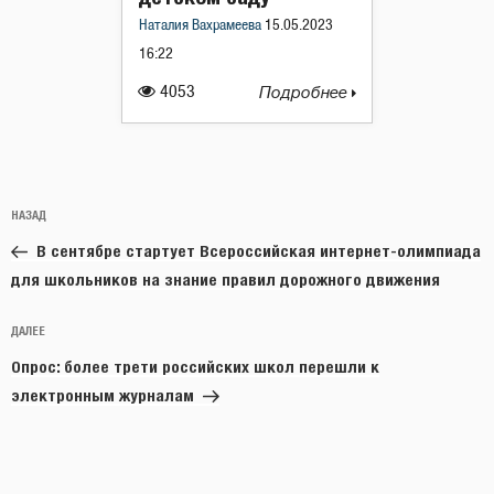
Наталия Вахрамеева
15.05.2023
16:22
4053
Подробнее
Навигация
Предыдущая
НАЗАД
по
запись:
записям
В сентябре стартует Всероссийская интернет-олимпиада
для школьников на знание правил дорожного движения
Следующая
ДАЛЕЕ
запись
Опрос: более трети российских школ перешли к
электронным журналам