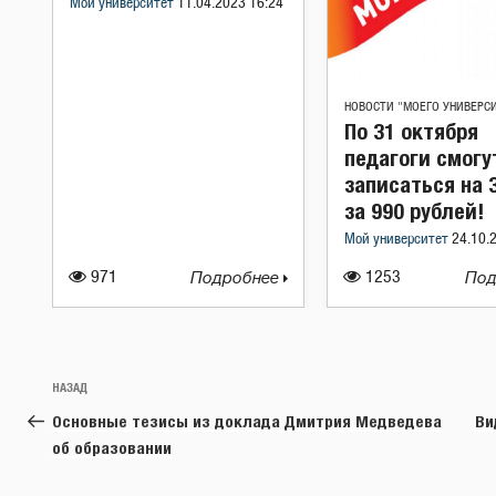
Мой университет
11.04.2023 16:24
НОВОСТИ "МОЕГО УНИВЕРС
По 31 октября
педагоги смогу
записаться на 
за 990 рублей!
Мой университет
24.10.
971
Подробнее
1253
Под
Навигация
Предыдущая
НАЗАД
по
запись:
Основные тезисы из доклада Дмитрия Медведева
Ви
записям
об образовании