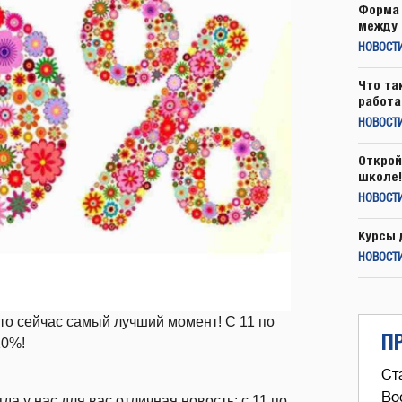
Форма 
между 
НОВОСТ
Что та
работа
НОВОСТИ
Открой
школе!
НОВОСТИ
Курсы 
НОВОСТИ
 то сейчас самый лучший момент! С 11 по
П
10%!
Ст
Во
 у нас для вас отличная новость: с 11 по