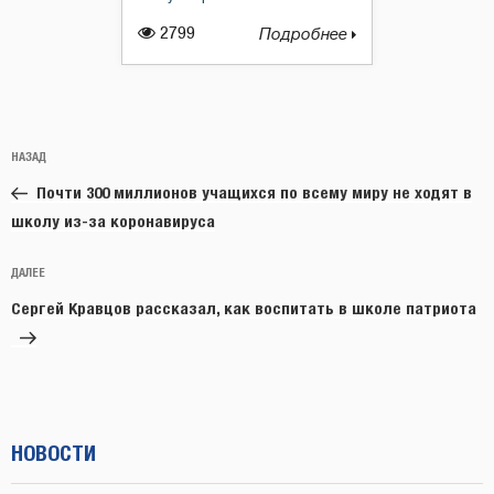
2799
Подробнее
Навигация
Предыдущая
НАЗАД
по
запись:
записям
Почти 300 миллионов учащихся по всему миру не ходят в
школу из-за коронавируса
Следующая
ДАЛЕЕ
запись
Сергей Кравцов рассказал, как воспитать в школе патриота
НОВОСТИ