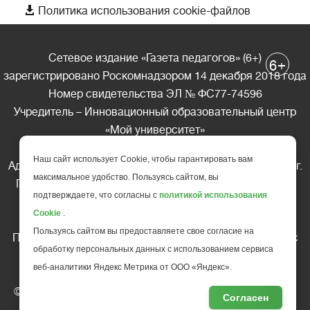

Политика использования cookie-файлов
Сетевое издание «Газета педагогов» (6+)
+
6
зарегистрировано Роскомнадзором 14 декабря 2018 года
Номер свидетельства ЭЛ № ФС77-74596
Учредитель – Инновационный образовательный центр
«Мой университет»
Главный редактор – А.А. Ляшенко
Наш сайт использует Cookie, чтобы гарантировать вам
Адрес редакции: 185035 Россия, Республика Карелия, г.
максимальное удобство. Пользуясь сайтом, вы
Петрозаводск, ул. Фридриха Энгельса д.10, офис 211
подтверждаете, что согласны с
политикой использования
Телефон редакции: +7 (499) 685-10-45
Cookie
.
E-mail: gazeta@edu-family.ru
Пользуясь сайтом вы предоставляете свое согласие на
Перепечатка материалов газеты допускается только c
обработку персональных данных с использованием сервиса
письменного разрешения редакции
веб-аналитики Яндекс Метрика от ООО «Яндекс».
Ссылка на «Газету педагогов» обязательна.
© АНО ДПО "Инновационный образовательный центр
Согласен
повышения квалификации и переподготовки "
Мой