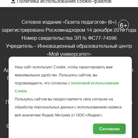

Политика использования cookie-файлов
Сетевое издание «Газета педагогов» (6+)
+
6
зарегистрировано Роскомнадзором 14 декабря 2018 года
Номер свидетельства ЭЛ № ФС77-74596
Учредитель – Инновационный образовательный центр
«Мой университет»
Главный редактор – А.А. Ляшенко
Наш сайт использует Cookie, чтобы гарантировать вам
Адрес редакции: 185035 Россия, Республика Карелия, г.
максимальное удобство. Пользуясь сайтом, вы
Петрозаводск, ул. Фридриха Энгельса д.10, офис 211
подтверждаете, что согласны с
политикой использования
Телефон редакции: +7 (499) 685-10-45
Cookie
.
E-mail: gazeta@edu-family.ru
Пользуясь сайтом вы предоставляете свое согласие на
Перепечатка материалов газеты допускается только c
обработку персональных данных с использованием сервиса
письменного разрешения редакции
веб-аналитики Яндекс Метрика от ООО «Яндекс».
Ссылка на «Газету педагогов» обязательна.
© АНО ДПО "Инновационный образовательный центр
Согласен
повышения квалификации и переподготовки "
Мой